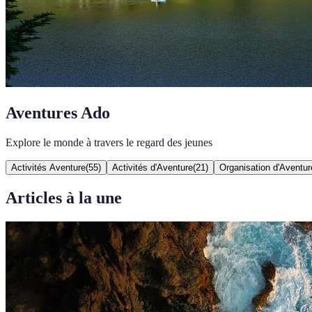
Aventures Ado
Explore le monde à travers le regard des jeunes
Activités Aventure
(
55
)
Activités d'Aventure
(
21
)
Organisation d'Aventur
Articles à la une