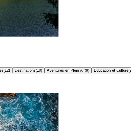
es
(
12
)
Destinations
(
10
)
Aventures en Plein Air
(
9
)
Éducation et Culture
(