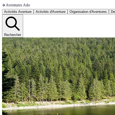
✈️
Aventures Ado
Activités Aventure
Activités d'Aventure
Organisation d'Aventures
De
Rechercher