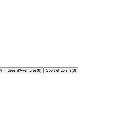
9
)
Idées d'Aventures
(
8
)
Sport et Loisirs
(
8
)