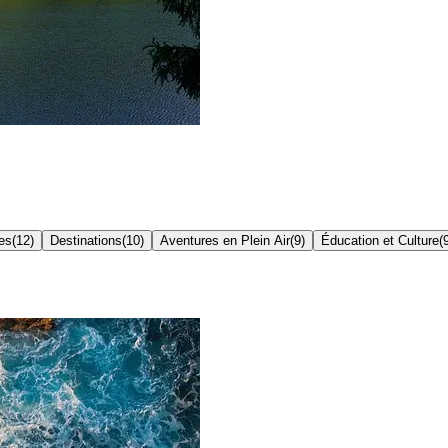
es
(
12
)
Destinations
(
10
)
Aventures en Plein Air
(
9
)
Éducation et Culture
(