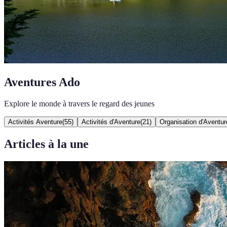
Aventures Ado
Explore le monde à travers le regard des jeunes
Activités Aventure
(
55
)
Activités d'Aventure
(
21
)
Organisation d'Aventur
Articles à la une