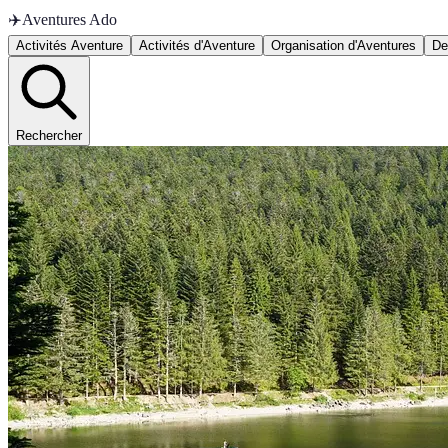
✈️
Aventures Ado
Activités Aventure
Activités d'Aventure
Organisation d'Aventures
De
Rechercher