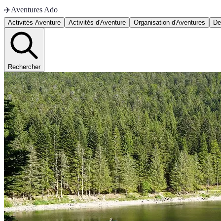
✈️
Aventures Ado
Activités Aventure
Activités d'Aventure
Organisation d'Aventures
De
Rechercher