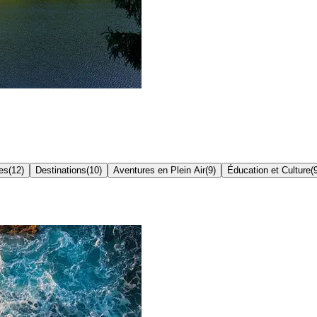
es
(
12
)
Destinations
(
10
)
Aventures en Plein Air
(
9
)
Éducation et Culture
(