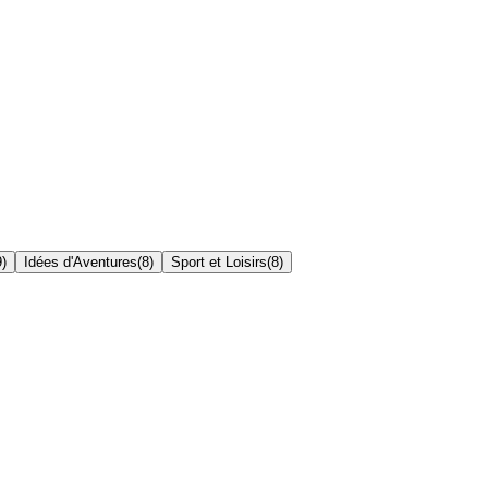
9
)
Idées d'Aventures
(
8
)
Sport et Loisirs
(
8
)