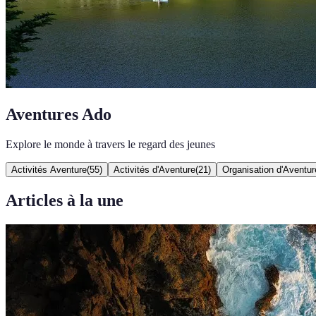
Aventures Ado
Explore le monde à travers le regard des jeunes
Activités Aventure
(
55
)
Activités d'Aventure
(
21
)
Organisation d'Aventur
Articles à la une