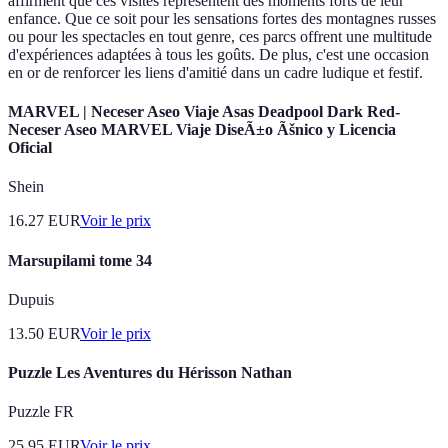
affirment que ces visites représentent des moments forts de leur
enfance. Que ce soit pour les sensations fortes des montagnes russes
ou pour les spectacles en tout genre, ces parcs offrent une multitude
d'expériences adaptées à tous les goûts. De plus, c'est une occasion
en or de renforcer les liens d'amitié dans un cadre ludique et festif.
MARVEL | Neceser Aseo Viaje Asas Deadpool Dark Red-
Neceser Aseo MARVEL Viaje DiseÃ±o Ãšnico y Licencia
Oficial
Shein
16.27
EUR
Voir le prix
Marsupilami tome 34
Dupuis
13.50
EUR
Voir le prix
Puzzle Les Aventures du Hérisson Nathan
Puzzle FR
25.95
EUR
Voir le prix