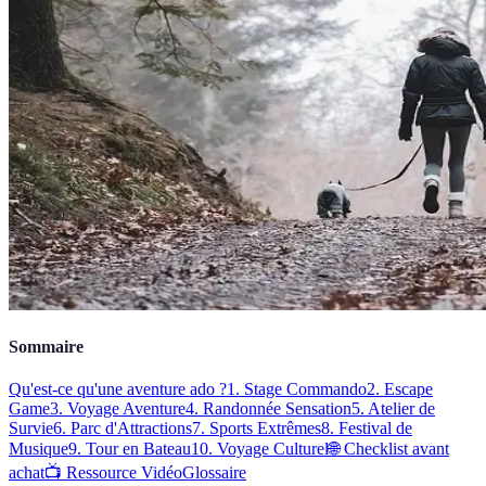
Sommaire
Qu'est-ce qu'une aventure ado ?
1. Stage Commando
2. Escape
Game
3. Voyage Aventure
4. Randonnée Sensation
5. Atelier de
Survie
6. Parc d'Attractions
7. Sports Extrêmes
8. Festival de
Musique
9. Tour en Bateau
10. Voyage Culturel
🌐 Checklist avant
achat
📺 Ressource Vidéo
Glossaire