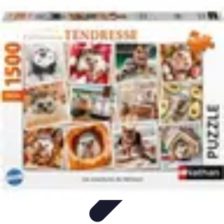
Aventures Ado
Activités Aventure
Organisation d'Aventures
Planification
Aventure
Activités d'Aventure
Aventure et Nature
Aventures Ado