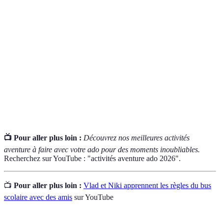
Activité
Une expérience qui implique des sensations fortes et
aventure
un engagement physique, souvent en pleine nature.
Camping à la belle étoile, souvent associé à des
Bivouac
activités de plein air comme la randonnée.
Exploration de cavités souterraines, un sport qui
Spéléologie
demande des compétences spécialisées et un bon
encadrement.
📺 Pour aller plus loin :
Découvrez nos meilleures activités
aventure à faire avec votre ado pour des moments inoubliables.
Recherchez sur YouTube : "activités aventure ado 2026".
📺
Pour aller plus loin :
Vlad et Niki apprennent les règles du bus
scolaire avec des amis
sur YouTube