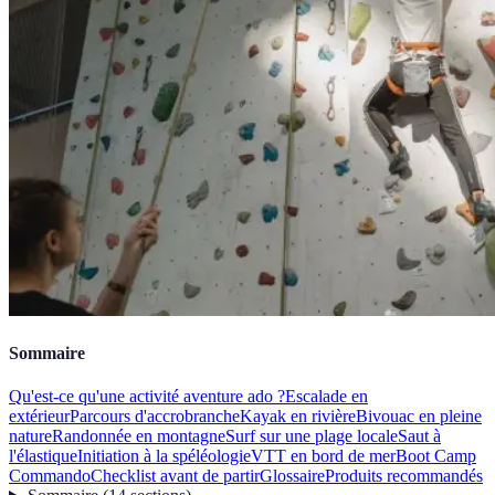
Sommaire
Qu'est-ce qu'une activité aventure ado ?
Escalade en
extérieur
Parcours d'accrobranche
Kayak en rivière
Bivouac en pleine
nature
Randonnée en montagne
Surf sur une plage locale
Saut à
l'élastique
Initiation à la spéléologie
VTT en bord de mer
Boot Camp
Commando
Checklist avant de partir
Glossaire
Produits recommandés