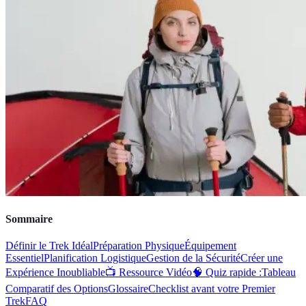
Sommaire
Définir le Trek Idéal
Préparation Physique
Équipement
Essentiel
Planification Logistique
Gestion de la Sécurité
Créer une
Expérience Inoubliable
📺 Ressource Vidéo
🧠 Quiz rapide :
Tableau
Comparatif des Options
Glossaire
Checklist avant votre Premier
Trek
FAQ