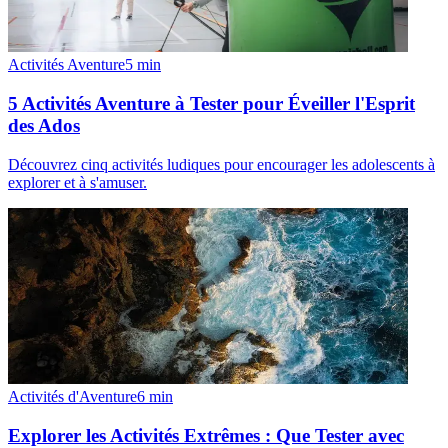
Activités Aventure
5
min
5 Activités Aventure à Tester pour Éveiller l'Esprit
des Ados
Découvrez cinq activités ludiques pour encourager les adolescents à
explorer et à s'amuser.
Activités d'Aventure
6
min
Explorer les Activités Extrêmes : Que Tester avec