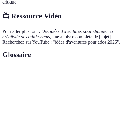
critique.
📺 Ressource Vidéo
Pour aller plus loin :
Des idées d'aventures pour stimuler la
créativité des adolescents
, une analyse complète de [sujet].
Recherchez sur YouTube : "idées d'aventures pour ados 2026".
Glossaire
Terme
Définition
Capacité à imaginer ou à inventer des idées
Créativité
nouvelles.
Action de travailler ensemble vers un objectif
Collaboration
commun.
Engagement
Participation active à la vie d’une communauté
communautaire
pour en améliorer la qualité de vie.