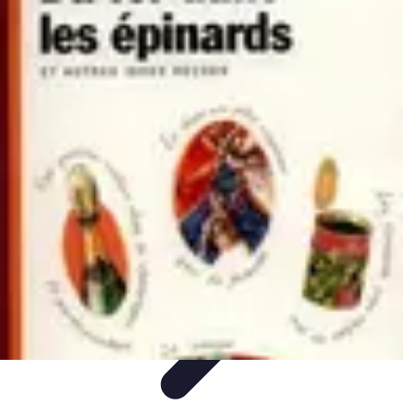
Aventures Ado
Activités Aventure
Organisation d'Aventures
Planification
Aventure
Activités d'Aventure
Aventure et Nature
Aventures Ado