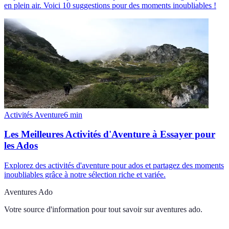
en plein air. Voici 10 suggestions pour des moments inoubliables !
Activités Aventure
6
min
Les Meilleures Activités d'Aventure à Essayer pour
les Ados
Explorez des activités d'aventure pour ados et partagez des moments
inoubliables grâce à notre sélection riche et variée.
Aventures Ado
Votre source d'information pour tout savoir sur
aventures ado
.