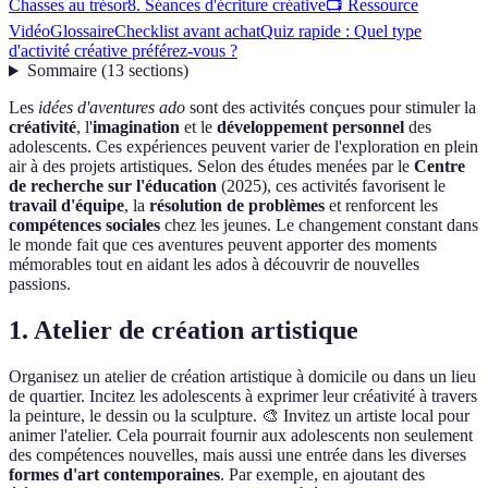
Chasses au trésor
8. Séances d'écriture créative
📺 Ressource
Vidéo
Glossaire
Checklist avant achat
Quiz rapide : Quel type
d'activité créative préférez-vous ?
Sommaire
(
13
sections
)
Les
idées d'aventures ado
sont des activités conçues pour stimuler la
créativité
, l'
imagination
et le
développement personnel
des
adolescents. Ces expériences peuvent varier de l'exploration en plein
air à des projets artistiques. Selon des études menées par le
Centre
de recherche sur l'éducation
(2025), ces activités favorisent le
travail d'équipe
, la
résolution de problèmes
et renforcent les
compétences sociales
chez les jeunes. Le changement constant dans
le monde fait que ces aventures peuvent apporter des moments
mémorables tout en aidant les ados à découvrir de nouvelles
passions.
1. Atelier de création artistique
Organisez un atelier de création artistique à domicile ou dans un lieu
de quartier. Incitez les adolescents à exprimer leur créativité à travers
la peinture, le dessin ou la sculpture. 🎨 Invitez un artiste local pour
animer l'atelier. Cela pourrait fournir aux adolescents non seulement
des compétences nouvelles, mais aussi une entrée dans les diverses
formes d'art contemporaines
. Par exemple, en ajoutant des