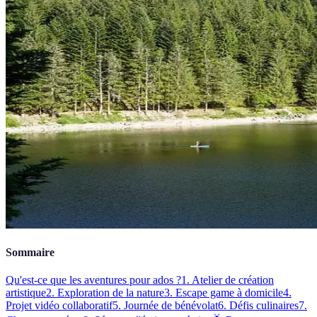
Sommaire
Qu'est-ce que les aventures pour ados ?
1. Atelier de création
artistique
2. Exploration de la nature
3. Escape game à domicile
4.
Projet vidéo collaboratif
5. Journée de bénévolat
6. Défis culinaires
7.