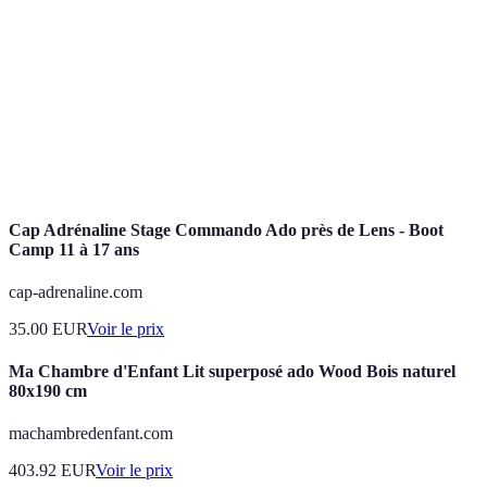
Festival
Un événement où plusieurs artistes se produisent,
de
souvent sur une période de plusieurs jours, permettant
musique
aux fans de découvrir de nouveaux talents.
Épreuve où les participants doivent grimper des
Challenge
parois, souvent en groupe, pour encourager l'entraide
d'escalade
et surmonter des peurs.
Cap Adrénaline Stage Commando Ado près de Lens - Boot
Camp 11 à 17 ans
cap-adrenaline.com
35.00
EUR
Voir le prix
Ma Chambre d'Enfant Lit superposé ado Wood Bois naturel
80x190 cm
machambredenfant.com
403.92
EUR
Voir le prix