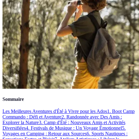
Sommaire
Les Meilleures Aventures d'Été à Vivre pour les Ados
1. Boot Camp
Commando : Défi et Aventure
2. Randonnée avec Des Amis :
Explorer la Nature
3. Camp d'Été : Nouveaux Amis et Activités
Diversifiées
4. Festivals de Musique : Un Voyage Émotionnel
5.
Voyages en Camping : Retour aux Sources
6. Sports Nautiques :