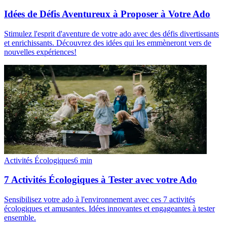
Idées de Défis Aventureux à Proposer à Votre Ado
Stimulez l'esprit d'aventure de votre ado avec des défis divertissants
et enrichissants. Découvrez des idées qui les emmèneront vers de
nouvelles expériences!
Activités Écologiques
6
min
7 Activités Écologiques à Tester avec votre Ado
Sensibilisez votre ado à l'environnement avec ces 7 activités
écologiques et amusantes. Idées innovantes et engageantes à tester
ensemble.