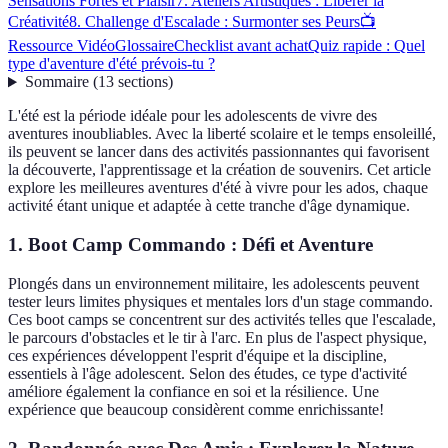
Sensations Fortes et Plaisir
7. Ateliers Artistiques : Libérer la
Créativité
8. Challenge d'Escalade : Surmonter ses Peurs
📺
Ressource Vidéo
Glossaire
Checklist avant achat
Quiz rapide : Quel
type d'aventure d'été prévois-tu ?
Sommaire
(
13
sections
)
L'été est la période idéale pour les adolescents de vivre des
aventures inoubliables. Avec la liberté scolaire et le temps ensoleillé,
ils peuvent se lancer dans des activités passionnantes qui favorisent
la découverte, l'apprentissage et la création de souvenirs. Cet article
explore les meilleures aventures d'été à vivre pour les ados, chaque
activité étant unique et adaptée à cette tranche d'âge dynamique.
1. Boot Camp Commando : Défi et Aventure
Plongés dans un environnement militaire, les adolescents peuvent
tester leurs limites physiques et mentales lors d'un stage commando.
Ces boot camps se concentrent sur des activités telles que l'escalade,
le parcours d'obstacles et le tir à l'arc. En plus de l'aspect physique,
ces expériences développent l'esprit d'équipe et la discipline,
essentiels à l'âge adolescent. Selon des études, ce type d'activité
améliore également la confiance en soi et la résilience. Une
expérience que beaucoup considèrent comme enrichissante!