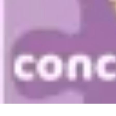
Aventures Ado
Activités Aventure
Organisation d'Aventures
Planification Aventure
Act
Aventures Ado