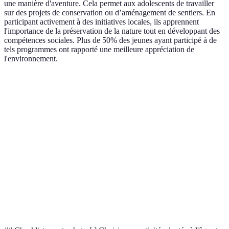
une manière d'aventure. Cela permet aux adolescents de travailler
sur des projets de conservation ou d’aménagement de sentiers. En
participant activement à des initiatives locales, ils apprennent
l'importance de la préservation de la nature tout en développant des
compétences sociales. Plus de 50% des jeunes ayant participé à de
tels programmes ont rapporté une meilleure appréciation de
l'environnement.
Terme
Définition
Activité consistant à grimper sur des surfaces
Escalade
verticales ou sur des parois rocheuses.
Descente de rivières par différentes techniques
Canyoning
comme la nage, le saut, et la descente en rappel.
Sport aérien qui consiste à voler avec une aile
Parapente
semblable à un parachute, en profitant des courants
d'air.