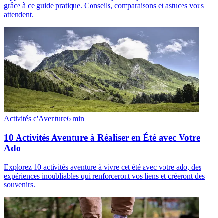
grâce à ce guide pratique. Conseils, comparaisons et astuces vous
attendent.
Activités d'Aventure
6
min
10 Activités Aventure à Réaliser en Été avec Votre
Ado
Explorez 10 activités aventure à vivre cet été avec votre ado, des
expériences inoubliables qui renforceront vos liens et créeront des
souvenirs.