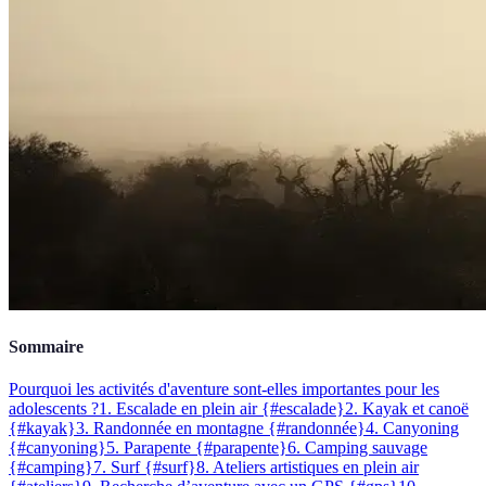
Sommaire
Pourquoi les activités d'aventure sont-elles importantes pour les
adolescents ?
1. Escalade en plein air {#escalade}
2. Kayak et canoë
{#kayak}
3. Randonnée en montagne {#randonnée}
4. Canyoning
{#canyoning}
5. Parapente {#parapente}
6. Camping sauvage
{#camping}
7. Surf {#surf}
8. Ateliers artistiques en plein air