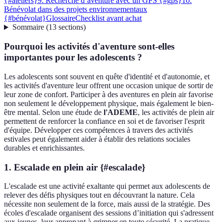
{#ateliers}
9. Recherche d’aventure avec un GPS {#gps}
10.
Bénévolat dans des projets environnementaux
{#bénévolat}
Glossaire
Checklist avant achat
Sommaire
(
13
sections
)
Pourquoi les activités d'aventure sont-elles
importantes pour les adolescents ?
Les adolescents sont souvent en quête d'identité et d'autonomie, et
les activités d'aventure leur offrent une occasion unique de sortir de
leur zone de confort. Participer à des aventures en plein air favorise
non seulement le développement physique, mais également le bien-
être mental. Selon une étude de
l'ADEME
, les activités de plein air
permettent de renforcer la confiance en soi et de favoriser l'esprit
d'équipe. Développer ces compétences à travers des activités
estivales peut également aider à établir des relations sociales
durables et enrichissantes.
1. Escalade en plein air {#escalade}
L'escalade est une activité exaltante qui permet aux adolescents de
relever des défis physiques tout en découvrant la nature. Cela
nécessite non seulement de la force, mais aussi de la stratégie. Des
écoles d'escalade organisent des sessions d’initiation qui s'adressent
aux jeunes, leur apprenant à grimper en toute sécurité. La pratique