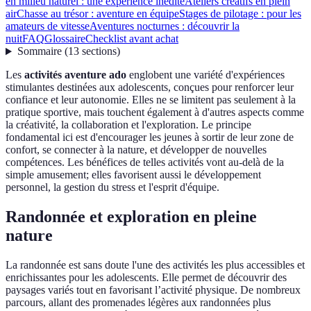
en milieu naturel : une expérience inédite
Ateliers créatifs en plein
air
Chasse au trésor : aventure en équipe
Stages de pilotage : pour les
amateurs de vitesse
Aventures nocturnes : découvrir la
nuit
FAQ
Glossaire
Checklist avant achat
Sommaire
(
13
sections
)
Les
activités aventure ado
englobent une variété d'expériences
stimulantes destinées aux adolescents, conçues pour renforcer leur
confiance et leur autonomie. Elles ne se limitent pas seulement à la
pratique sportive, mais touchent également à d'autres aspects comme
la créativité, la collaboration et l'exploration. Le principe
fondamental ici est d'encourager les jeunes à sortir de leur zone de
confort, se connecter à la nature, et développer de nouvelles
compétences. Les bénéfices de telles activités vont au-delà de la
simple amusement; elles favorisent aussi le développement
personnel, la gestion du stress et l'esprit d'équipe.
Randonnée et exploration en pleine
nature
La randonnée est sans doute l'une des activités les plus accessibles et
enrichissantes pour les adolescents. Elle permet de découvrir des
paysages variés tout en favorisant l’activité physique. De nombreux
parcours, allant des promenades légères aux randonnées plus