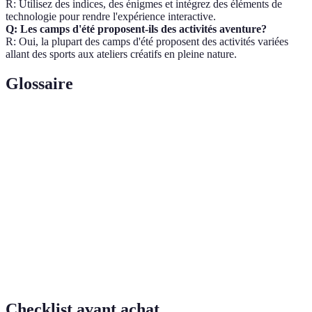
R: Utilisez des indices, des énigmes et intégrez des éléments de
technologie pour rendre l'expérience interactive.
Q: Les camps d'été proposent-ils des activités aventure?
R: Oui, la plupart des camps d'été proposent des activités variées
allant des sports aux ateliers créatifs en pleine nature.
Glossaire
Terme
Définition
Boot
Programme intensif d'entraînement physique et mental.
camp
Techniques permettant de vivre en milieu naturel sans
Survie
ressources modernes.
Activité sportive qui consiste à grimper sur des
Escalade
surfaces verticales.
Checklist avant achat