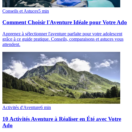
Conseils et Astuces
5
min
Comment Choisir l'Aventure Idéale pour Votre Ado
Apprenez à sélectionner l'aventure parfaite pour votre adolescent
grâce à ce guide pratique. Conseils, comparaisons et astuces vous
attendent.
Activités d'Aventure
6
min
10 Activités Aventure à Réaliser en Été avec Votre
Ado