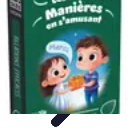
Aventures Ado
Activités Aventure
Organisation d'Aventures
Planification
Aventure
Activités d'Aventure
Aventure et Nature
Aventures Ado