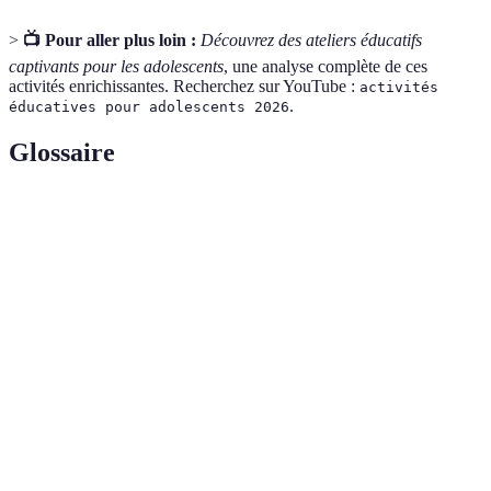
>
📺 Pour aller plus loin :
Découvrez des ateliers éducatifs
captivants pour les adolescents
, une analyse complète de ces
activités enrichissantes. Recherchez sur YouTube :
activités
.
éducatives pour adolescents 2026
Glossaire
Terme
Définition
Aventure
Activité combinant apprentissage et
éducative
exploration pratique.
Développement
Processus d'amélioration de soi et de
personnel
compétences interpersonnelles.
Engagement
Participation active à des initiatives qui
civique
bénéfiquent la communauté.