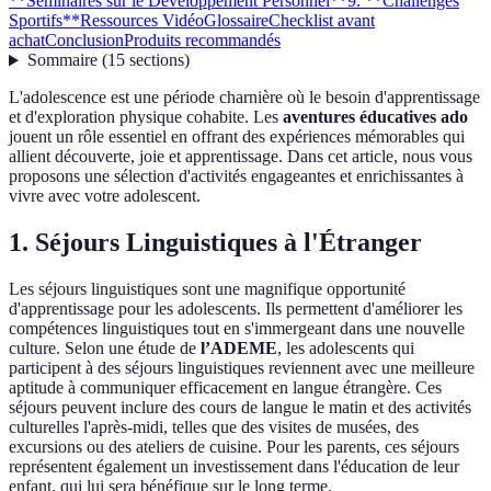
**Séminaires sur le Développement Personnel**
9. **Challenges
Sportifs**
Ressources Vidéo
Glossaire
Checklist avant
achat
Conclusion
Produits recommandés
Sommaire
(
15
sections
)
L'adolescence est une période charnière où le besoin d'apprentissage
et d'exploration physique cohabite. Les
aventures éducatives ado
jouent un rôle essentiel en offrant des expériences mémorables qui
allient découverte, joie et apprentissage. Dans cet article, nous vous
proposons une sélection d'activités engageantes et enrichissantes à
vivre avec votre adolescent.
1.
Séjours Linguistiques à l'Étranger
Les séjours linguistiques sont une magnifique opportunité
d'apprentissage pour les adolescents. Ils permettent d'améliorer les
compétences linguistiques tout en s'immergeant dans une nouvelle
culture. Selon une étude de
l’ADEME
, les adolescents qui
participent à des séjours linguistiques reviennent avec une meilleure
aptitude à communiquer efficacement en langue étrangère. Ces
séjours peuvent inclure des cours de langue le matin et des activités
culturelles l'après-midi, telles que des visites de musées, des
excursions ou des ateliers de cuisine. Pour les parents, ces séjours
représentent également un investissement dans l'éducation de leur
enfant, qui lui sera bénéfique sur le long terme.