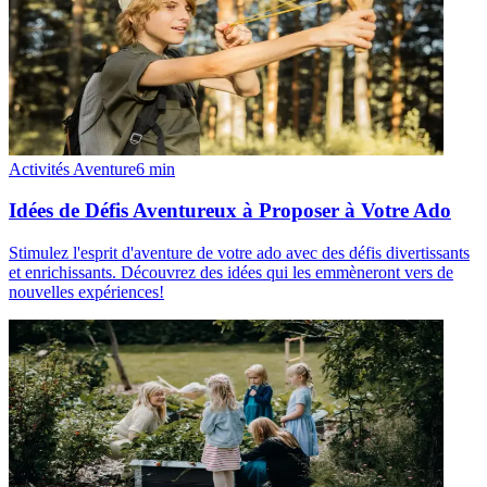
Activités Aventure
6
min
Idées de Défis Aventureux à Proposer à Votre Ado
Stimulez l'esprit d'aventure de votre ado avec des défis divertissants
et enrichissants. Découvrez des idées qui les emmèneront vers de
nouvelles expériences!