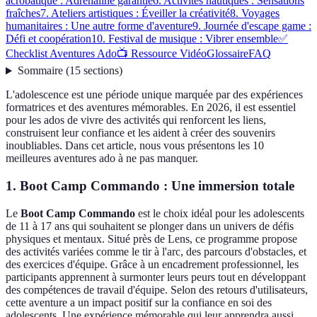
acrobatique : Adrenaline garantie
6. Activités nautiques : Sensations
fraîches
7. Ateliers artistiques : Éveiller la créativité
8. Voyages
humanitaires : Une autre forme d'aventure
9. Journée d'escape game :
Défi et coopération
10. Festival de musique : Vibrer ensemble
✅
Checklist Aventures Ado
📺 Ressource Vidéo
Glossaire
FAQ
Sommaire
(
15
sections
)
L'adolescence est une période unique marquée par des expériences
formatrices et des aventures mémorables. En 2026, il est essentiel
pour les ados de vivre des activités qui renforcent les liens,
construisent leur confiance et les aident à créer des souvenirs
inoubliables. Dans cet article, nous vous présentons les 10
meilleures aventures ado à ne pas manquer.
1. Boot Camp Commando : Une immersion totale
Le
Boot Camp Commando
est le choix idéal pour les adolescents
de 11 à 17 ans qui souhaitent se plonger dans un univers de défis
physiques et mentaux. Situé près de Lens, ce programme propose
des activités variées comme le tir à l'arc, des parcours d'obstacles, et
des exercices d'équipe. Grâce à un encadrement professionnel, les
participants apprennent à surmonter leurs peurs tout en développant
des compétences de travail d'équipe. Selon des retours d'utilisateurs,
cette aventure a un impact positif sur la confiance en soi des
adolescents. Une expérience mémorable qui leur apprendra aussi