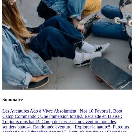
Sommaire
Les Aventures Ado à Vivre Absolument : Nos 10 Favoris
1. Boot
Camp Commando : Une immersion totale
2. Escalade en falaise :
Toujours plus haut
3. Camp de survie : Une aventure hors des
sentiers battus
4. Randonnée aventure : Explorer la nature
5. Parcours