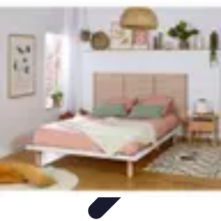
Aventures Ado
Activités Aventure
Organisation d'Aventures
Planification
Aventure
Activités d'Aventure
Aventure et Nature
Aventures Ado