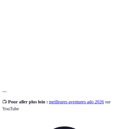
Boot
Programme d'entraînement militaire adaptatif pour
Camp
jeunes, visant à renforcer la cohésion et la discipline.
Jeu de groupe où les participants doivent résoudre des
Escape
énigmes pour s’échapper d’une pièce dans un temps
Game
imparti.
Camp
Programme éducatif en plein air où les participants
de
apprennent à survivre dans la nature.
survie
---
📺
Pour aller plus loin :
meilleures aventures ado 2026
sur
YouTube