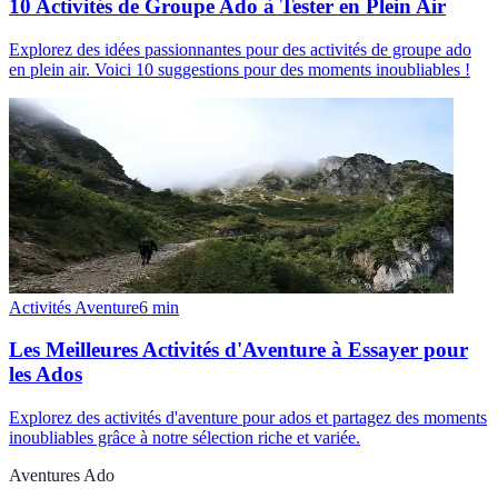
10 Activités de Groupe Ado à Tester en Plein Air
Explorez des idées passionnantes pour des activités de groupe ado
en plein air. Voici 10 suggestions pour des moments inoubliables !
Activités Aventure
6
min
Les Meilleures Activités d'Aventure à Essayer pour
les Ados
Explorez des activités d'aventure pour ados et partagez des moments
inoubliables grâce à notre sélection riche et variée.
Aventures Ado