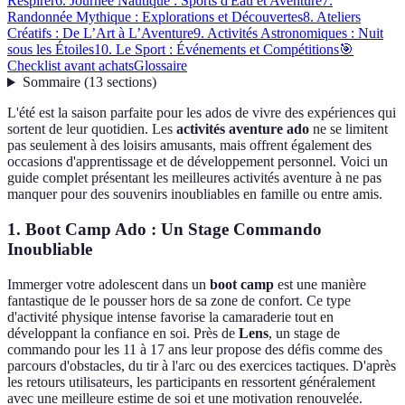
Respirer
6. Journée Nautique : Sports d'Eau et Aventure
7.
Randonnée Mythique : Explorations et Découvertes
8. Ateliers
Créatifs : De L’Art à L’Aventure
9. Activités Astronomiques : Nuit
sous les Étoiles
10. Le Sport : Événements et Compétitions
🎯
Checklist avant achats
Glossaire
Sommaire
(
13
sections
)
L'été est la saison parfaite pour les ados de vivre des expériences qui
sortent de leur quotidien. Les
activités aventure ado
ne se limitent
pas seulement à des loisirs amusants, mais offrent également des
occasions d'apprentissage et de développement personnel. Voici un
guide complet présentant les meilleures activités aventure à ne pas
manquer pour des souvenirs inoubliables en famille ou entre amis.
1. Boot Camp Ado : Un Stage Commando
Inoubliable
Immerger votre adolescent dans un
boot camp
est une manière
fantastique de le pousser hors de sa zone de confort. Ce type
d'activité physique intense favorise la camaraderie tout en
développant la confiance en soi. Près de
Lens
, un stage de
commando pour les 11 à 17 ans leur propose des défis comme des
parcours d'obstacles, du tir à l'arc ou des exercices tactiques. D'après
les retours utilisateurs, les participants en ressortent généralement
avec une meilleure estime de soi et une motivation renouvelée.