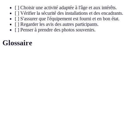
[ ] Choisir une activité adaptée à l'âge et aux intérêts.
[ ] Vérifier la sécurité des installations et des encadrants.
[ ] S'assurer que l'équipement est fourni et en bon état.
[ ] Regarder les avis des autres participants.
[ ] Penser à prendre des photos souvenirs.
Glossaire
Terme
Définition
Programme de formation intensif, souvent
Boot Camp
militaire, destiné à pousser les participants à se
dépasser.
Activité de loisirs qui consiste à évoluer sur des
Accrobranche
parcours en hauteur, reliés par des tyroliennes et
autres dispositifs.
Événement où les passionnés d'astronomie se
Nuit des
rassemblent pour observer et discuter de