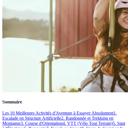
Sommaire
Les 10 Meilleures Activités d'Aventure à Essayer Absolument
1.
Escalade en Structure Artificielle
2. Randonnée et Trekking en
Montagne
3. Course d'Orientation
4. VTT (Vélo Tout Terrain)
5. Saut