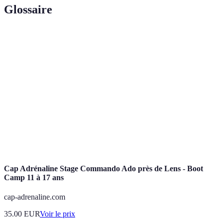
Glossaire
Terme
Définition
Sport qui consiste à grimper sur des rochers ou des
Escalade
surfaces verticales.
Randonnée de plusieurs jours généralement en milieu
Trek
sauvage
Boot
Programme d'entraînement intensif qui combine divers
Camp
sports et ateliers de développement personnel.
Cap Adrénaline Stage Commando Ado près de Lens - Boot
Camp 11 à 17 ans
cap-adrenaline.com
35.00
EUR
Voir le prix