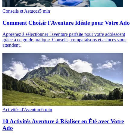
Conseils et Astuces
5
min
Comment Choisir l'Aventure Idéale pour Votre Ado
Apprenez à sélectionner l'aventure parfaite pour votre adolescent
grâce à ce guide pratique. Conseils, comparaisons et astuces vous
attendent.
Activités d'Aventure
6
min
10 Activités Aventure à Réaliser en Été avec Votre
Ado