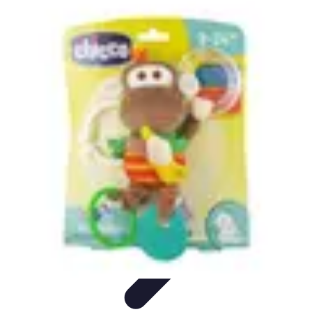
Aventures Ado
Activités Aventure
Organisation d'Aventures
Planification
Aventure
Activités d'Aventure
Aventure et Nature
Aventures Ado