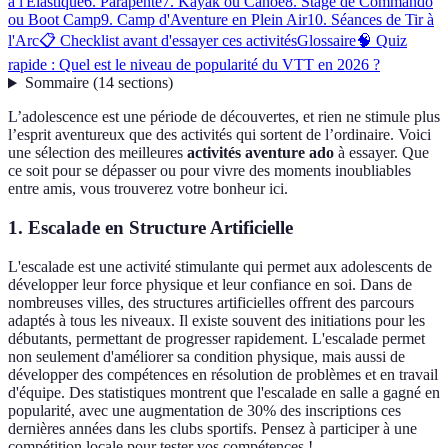
à l'Élastique
6. Parapente
7. Kayak ou Canoë
8. Stage de Commando
ou Boot Camp
9. Camp d'Aventure en Plein Air
10. Séances de Tir à
l'Arc
📋 Checklist avant d'essayer ces activités
Glossaire
🧠 Quiz
rapide : Quel est le niveau de popularité du VTT en 2026 ?
Sommaire
(
14
sections
)
L’adolescence est une période de découvertes, et rien ne stimule plus
l’esprit aventureux que des activités qui sortent de l’ordinaire. Voici
une sélection des meilleures
activités aventure ado
à essayer. Que
ce soit pour se dépasser ou pour vivre des moments inoubliables
entre amis, vous trouverez votre bonheur ici.
1. Escalade en Structure Artificielle
L'escalade est une activité stimulante qui permet aux adolescents de
développer leur force physique et leur confiance en soi. Dans de
nombreuses villes, des structures artificielles offrent des parcours
adaptés à tous les niveaux. Il existe souvent des initiations pour les
débutants, permettant de progresser rapidement. L'escalade permet
non seulement d'améliorer sa condition physique, mais aussi de
développer des compétences en résolution de problèmes et en travail
d'équipe. Des statistiques montrent que l'escalade en salle a gagné en
popularité, avec une augmentation de 30% des inscriptions ces
dernières années dans les clubs sportifs. Pensez à participer à une
compétition locale pour tester vos compétences !