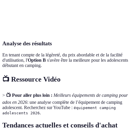
Facilité
Option
Moyen
Facile
Difficile
d'utilisation
B
Option
Durabilité
Bonne
Excellente
Acceptable
B
Analyse des résultats
En tenant compte de la légèreté, du prix abordable et de la facilité
d'utilisation, l'
Option B
s'avère être la meilleure pour les adolescents
débutant en camping.
📺 Ressource Vidéo
>
📺 Pour aller plus loin :
Meilleurs équipements de camping pour
ados en 2026
: une analyse complète de l’équipement de camping
adolescent. Recherchez sur YouTube :
équipement camping
.
adolescents 2026
Tendances actuelles et conseils d'achat