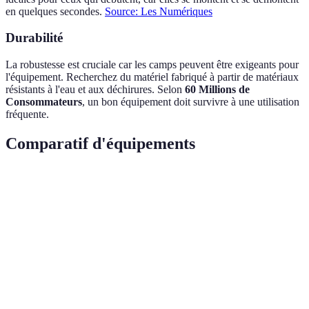
en quelques secondes.
Source: Les Numériques
Durabilité
La robustesse est cruciale car les camps peuvent être exigeants pour
l'équipement. Recherchez du matériel fabriqué à partir de matériaux
résistants à l'eau et aux déchirures. Selon
60 Millions de
Consommateurs
, un bon équipement doit survivre à une utilisation
fréquente.
Comparatif d'équipements
Critère
Option A
Option B
Option C
Verdict
Option
Poids
2 kg
1.5 kg
3 kg
B
Option
Prix
€100
€75
€120
B