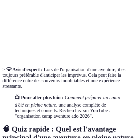
Ensemble des outils et fournitures nécessaires pour
Équipement
assurer la sécurité des participants lors d'activités
de sécurité
extérieures.
Plan de dépenses prévu pour un projet, ici pour une
Budget
aventure en pleine nature.
>
💡 Avis d'expert :
Lors de l'organisation d'une aventure, il est
toujours préférable d'anticiper les imprévus. Cela peut faire la
différence entre des souvenirs inoubliables et une expérience
stressante.
📺 Pour aller plus loin :
Comment préparer un camp
d'été en pleine nature
, une analyse complète de
techniques et conseils. Recherchez sur YouTube :
"organisation camp aventure ado 2026".
🧠 Quiz rapide : Quel est l'avantage
principal d'une aventure en pleine nature