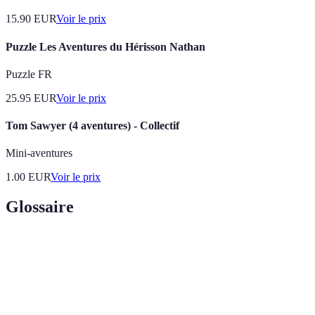
15.90
EUR
Voir le prix
Puzzle Les Aventures du Hérisson Nathan
Puzzle FR
25.95
EUR
Voir le prix
Tom Sawyer (4 aventures) - Collectif
Mini-aventures
1.00
EUR
Voir le prix
Glossaire
Terme
Définition
Activité pratiquée en milieu naturel, impliquant
Aventure en
souvent des hausses de difficultés physiques et
plein air
mentales.