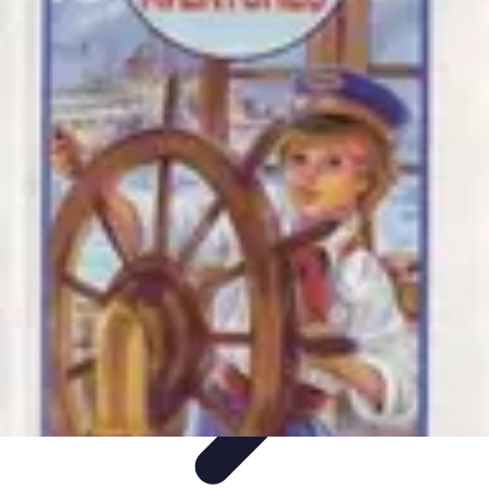
Aventures Ado
Activités Aventure
Organisation d'Aventures
Planification
Aventure
Activités d'Aventure
Aventure et Nature
Aventures Ado