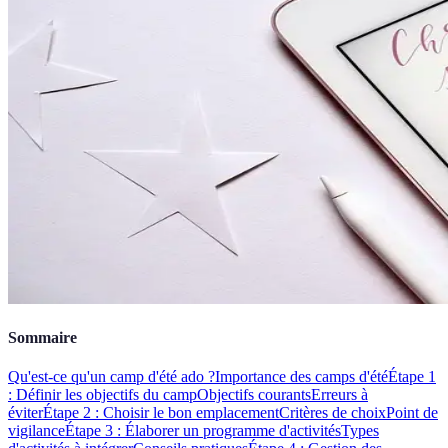
Sommaire
Qu'est-ce qu'un camp d'été ado ?
Importance des camps d'été
Étape 1
: Définir les objectifs du camp
Objectifs courants
Erreurs à
éviter
Étape 2 : Choisir le bon emplacement
Critères de choix
Point de
vigilance
Étape 3 : Élaborer un programme d'activités
Types