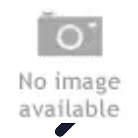
Aventures Ado
Activités Aventure
Organisation d'Aventures
Planification
Aventure
Activités d'Aventure
Aventure et Nature
Aventures Ado