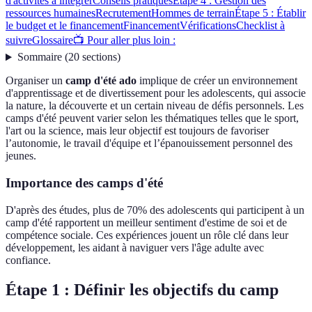
d'activités à intégrer
Conseils pratiques
Étape 4 : Gestion des
ressources humaines
Recrutement
Hommes de terrain
Étape 5 : Établir
le budget et le financement
Financement
Vérifications
Checklist à
suivre
Glossaire
📺 Pour aller plus loin :
Sommaire
(
20
sections
)
Organiser un
camp d'été ado
implique de créer un environnement
d'apprentissage et de divertissement pour les adolescents, qui associe
la nature, la découverte et un certain niveau de défis personnels. Les
camps d'été peuvent varier selon les thématiques telles que le sport,
l'art ou la science, mais leur objectif est toujours de favoriser
l’autonomie, le travail d'équipe et l’épanouissement personnel des
jeunes.
Importance des camps d'été
D'après des études, plus de 70% des adolescents qui participent à un
camp d'été rapportent un meilleur sentiment d'estime de soi et de
compétence sociale. Ces expériences jouent un rôle clé dans leur
développement, les aidant à naviguer vers l'âge adulte avec
confiance.
Étape 1 : Définir les objectifs du camp