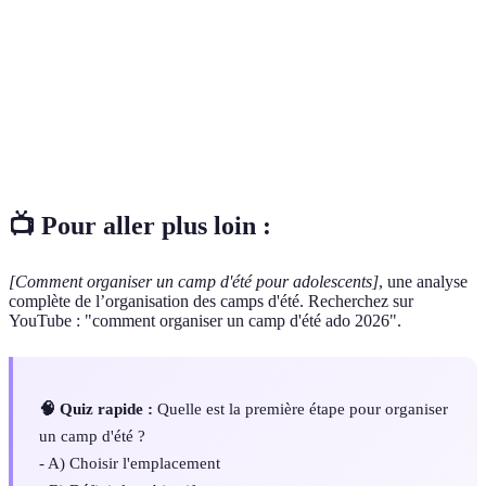
aux adolescents, souvent basé en plein air.
Une personne responsable d'encadrer et d'animer
Animateur
les activités.
Objectifs
Les résultats d'apprentissage souhaités que les
pédagogiques
adolescents doivent atteindre durant le camp.
📺 Pour aller plus loin :
[Comment organiser un camp d'été pour adolescents]
, une analyse
complète de l’organisation des camps d'été. Recherchez sur
YouTube : "comment organiser un camp d'été ado 2026".
🧠 Quiz rapide :
Quelle est la première étape pour organiser
un camp d'été ?
- A) Choisir l'emplacement