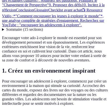
des échanges culturels
7. Soutenez ses passions
8. Pratiquez le
"Changement de Perspective"
9. Proposez des défis
10. Incitez à la
réflexion
Conclusion
Glossaire
Checklist avant achat
📺 Ressource
Vidéo :*"Comment encourager les jeunes à explorer le monde"*,
une analyse complète de stratégies d'engagement. Recherchez sur
YouTube : "encourager les adolescents à explorer".
Sommaire
(
15
sections
)
Encourager votre ado à explorer le monde est essentiel pour son
développement personnel et son épanouissement. Les expériences
extérieures enrichissent leur vision de la vie, renforcent leur
confiance en soi et cultivent leur curiosité. Dans cet article, nous
allons vous proposer 10 astuces pour inciter votre enfant à sortir de
sa zone de confort et à découvrir de nouvelles aventures.
1. Créez un environnement inspirant
Pour encourager un adolescent à explorer, commencez par créer un
environnement à la maison qui stimule sa curiosité. Accrochez des
cartes du monde, exposez des livres sur des voyages ou des cultures
différentes et regardez des documentaires sur la nature ou les
grandes villes. Les adolescents ont besoin de stimulation visuelle et
intellectuelle pour se sentir motivés à explorer.