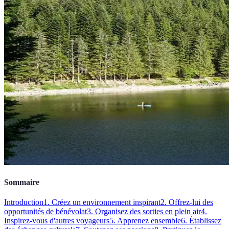
Sommaire
Introduction
1. Créez un environnement inspirant
2. Offrez-lui des
opportunités de bénévolat
3. Organisez des sorties en plein air
4.
Inspirez-vous d'autres voyageurs
5. Apprenez ensemble
6. Établissez