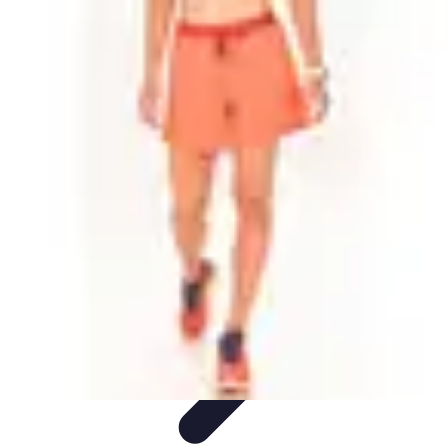
Aventures Ado
Activités Aventure
Organisation d'Aventures
Planification
Aventure
Activités d'Aventure
Aventure et Nature
Aventures Ado