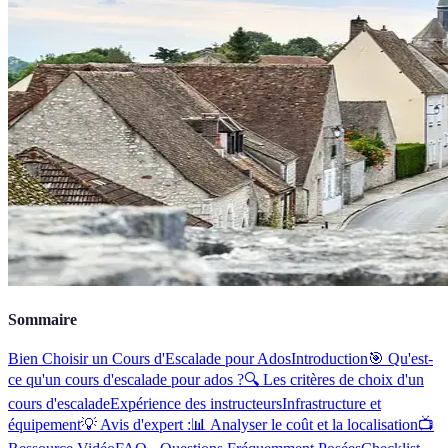
Sommaire
Bien Choisir un Cours d'Escalade pour Ados
Introduction
🎯 Qu'est-
ce qu'un cours d'escalade pour ados ?
🔍 Les critères de choix d'un
cours d'escalade
Expérience des instructeurs
Infrastructure et
équipement
💡 Avis d'expert :
📊 Analyser le coût et la localisation
📺