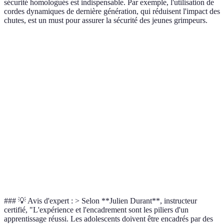
sécurité homologués est indispensable. Par exemple, l'utilisation de
cordes dynamiques de dernière génération, qui réduisent l'impact des
chutes, est un must pour assurer la sécurité des jeunes grimpeurs.
Critère
Option A
Option B
Option C
Instructeurs
Moniteurs
Expérience
Club local
FFME
amateurs
Mur
Structure
Infrastructure
Mur intérieur
extérieur
mobile
Tarif
150€/mois
100€/mois
200€/mois
Équipement
Sécurité
Bon standard
Modéré
dernier cri
### 💡 Avis d'expert : > Selon **Julien Durant**, instructeur
certifié, "L'expérience et l'encadrement sont les piliers d'un
apprentissage réussi. Les adolescents doivent être encadrés par des