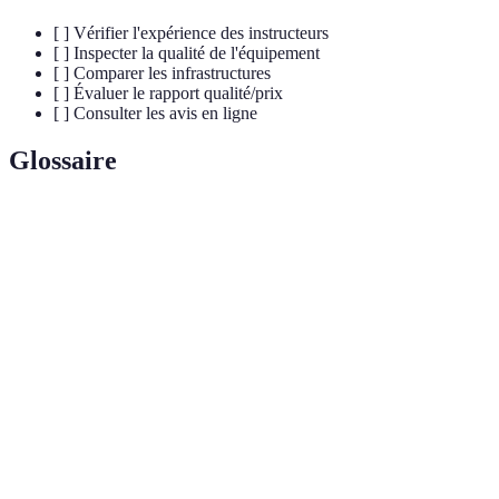
[ ] Vérifier l'expérience des instructeurs
[ ] Inspecter la qualité de l'équipement
[ ] Comparer les infrastructures
[ ] Évaluer le rapport qualité/prix
[ ] Consulter les avis en ligne
Glossaire
Terme
Définition
Assureur mécanique utilisé en escalade pour la
Grigri
sécurité.
Poudre de craie utilisée pour sécher les mains des
Magnésie
grimpeurs.
Système de deux mousquetons reliés par une sangle
Dégaine
pour l'ancrage.