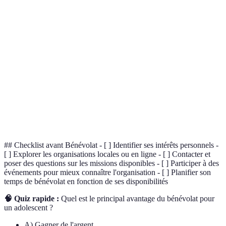
Terme
Définition
Activité librement choisie, non rémunérée,
Bénévolat
effectuée pour autrui sans contrainte légale ou
pécuniaire.
Compétences
Capacité à interagir de façon constructive avec son
sociales
environnement social.
Intelligence
Aptitude à identifier, évaluer et gérer ses propres
émotionnelle
émotions et celles des autres.
## Checklist avant Bénévolat - [ ] Identifier ses intérêts personnels -
[ ] Explorer les organisations locales ou en ligne - [ ] Contacter et
poser des questions sur les missions disponibles - [ ] Participer à des
événements pour mieux connaître l'organisation - [ ] Planifier son
temps de bénévolat en fonction de ses disponibilités
🧠 Quiz rapide :
Quel est le principal avantage du bénévolat pour
un adolescent ?
A) Gagner de l'argent