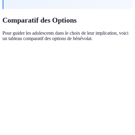
Comparatif des Options
Pour guider les adolescents dans le choix de leur implication, voici
un tableau comparatif des options de bénévolat.
Critère
Option A: Écologie
Option B: Social
Optio
Impact local
Fort
Moyen
Faible
Compétences
Environnementales
Interpersonnelles
Artist
Durée
Variable
Régulière
Ponctu