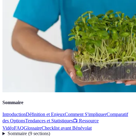
Sommaire
Introduction
Définition et Enjeux
Comment S'impliquer
Comparatif
des Options
Tendances et Statistiques
📺 Ressource
Vidéo
FAQ
Glossaire
Checklist avant Bénévolat
Sommaire
(
9
sections
)