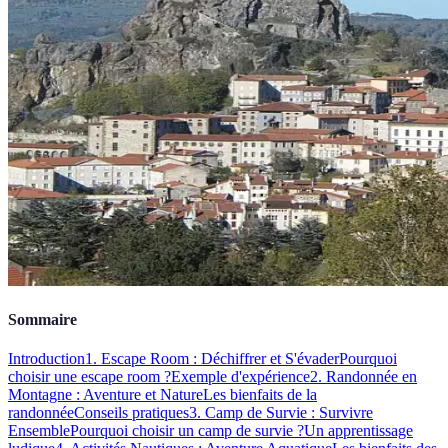
Sommaire
Introduction
1. Escape Room : Déchiffrer et S'évader
Pourquoi
choisir une escape room ?
Exemple d'expérience
2. Randonnée en
Montagne : Aventure et Nature
Les bienfaits de la
randonnée
Conseils pratiques
3. Camp de Survie : Survivre
Ensemble
Pourquoi choisir un camp de survie ?
Un apprentissage