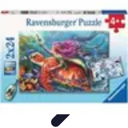
Aventures Ado
Activités Aventure
Organisation d'Aventures
Planification
Aventure
Activités d'Aventure
Aventure et Nature
Aventures Ado