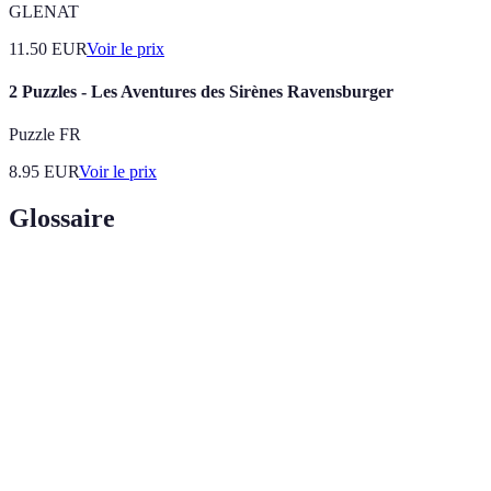
GLENAT
11.50
EUR
Voir le prix
2 Puzzles - Les Aventures des Sirènes Ravensburger
Puzzle FR
8.95
EUR
Voir le prix
Glossaire
Terme
Définition
Escape
Activité de groupe où les participants doivent
Room
résoudre des énigmes pour s'échapper d'une pièce.
Marche en pleine nature, souvent en montagne ou en
Randonnée
forêt, pour explorer et apprécier les paysages.
Camp de
Activité éducative qui enseigne aux participants des