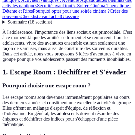
ludique
4. Activités Nautiques : Aventure Aquatique
Les bienfaits des
activités nautiques
Sécurité avant tout
5. Soirée Cinéma Thématique :
Détente et Rires
Pourquoi opter pour une soirée cinéma ?
Créer des
souvenirs
Checklist avant achat
Glossaire
Sommaire
(
18
sections
)
À l'adolescence, l'importance des liens sociaux est primordiale. C'est
à ce moment-là que les amitiés se forment et se renforcent. Pour les
adolescents, vivre des aventures ensemble est non seulement une
façon de s'amuser, mais aussi de construire des souvenirs durables.
Dans cet article, nous vous proposons 5 idées d'aventures à vivre en
groupe pour que vos adolescents passent des moments inoubliables.
1. Escape Room : Déchiffrer et S'évader
Pourquoi choisir une escape room ?
Les escape rooms sont devenues immensément populaires au cours
des dernières années et constituent une excellente activité de groupe.
Elles offrent un mélange d'esprit d'équipe, de réflexion et
d'adrénaline. En général, les adolescents doivent résoudre des
énigmes et déchiffrer des indices pour s'échapper d'une pièce
thématique.