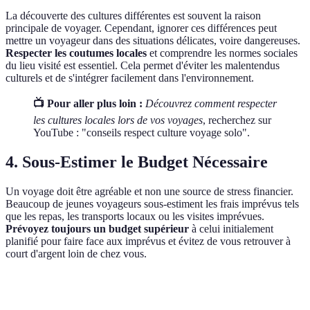
La découverte des cultures différentes est souvent la raison
principale de voyager. Cependant, ignorer ces différences peut
mettre un voyageur dans des situations délicates, voire dangereuses.
Respecter les coutumes locales
et comprendre les normes sociales
du lieu visité est essentiel. Cela permet d'éviter les malentendus
culturels et de s'intégrer facilement dans l'environnement.
📺 Pour aller plus loin :
Découvrez comment respecter
les cultures locales lors de vos voyages
, recherchez sur
YouTube : "conseils respect culture voyage solo".
4. Sous-Estimer le Budget Nécessaire
Un voyage doit être agréable et non une source de stress financier.
Beaucoup de jeunes voyageurs sous-estiment les frais imprévus tels
que les repas, les transports locaux ou les visites imprévues.
Prévoyez toujours un budget supérieur
à celui initialement
planifié pour faire face aux imprévus et évitez de vous retrouver à
court d'argent loin de chez vous.
Critère
Option A
Option B
Option C
Verd