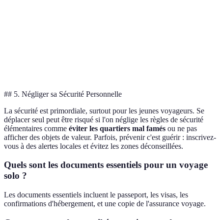
Hébergement
Hostel
Airbnb
Hôtel
Airb
Budget
Street
Stree
Supermarché
Restaurant
alimentaire
Food
Food
Transport
Marche
Bus
Taxi
Bus
## 5. Négliger sa Sécurité Personnelle
La sécurité est primordiale, surtout pour les jeunes voyageurs. Se
déplacer seul peut être risqué si l'on néglige les règles de sécurité
élémentaires comme
éviter les quartiers mal famés
ou ne pas
afficher des objets de valeur. Parfois, prévenir c'est guérir : inscrivez-
vous à des alertes locales et évitez les zones déconseillées.
Quels sont les documents essentiels pour un voyage
solo ?
Les documents essentiels incluent le passeport, les visas, les
confirmations d'hébergement, et une copie de l'assurance voyage.