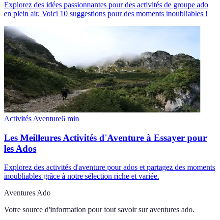
Explorez des idées passionnantes pour des activités de groupe ado
en plein air. Voici 10 suggestions pour des moments inoubliables !
Activités Aventure
6
min
Les Meilleures Activités d'Aventure à Essayer pour
les Ados
Explorez des activités d'aventure pour ados et partagez des moments
inoubliables grâce à notre sélection riche et variée.
Aventures Ado
Votre source d'information pour tout savoir sur
aventures ado
.