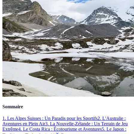
Sommaire
1. Les Alpes Suisses : Un Paradis pour les Sportifs
2. L'Australie :
Aventures en Plein Air
3. La Nouvelle-Zélande : Un Terrain de Jeu
Extrême
4. Le Costa Rica : Écotourisme et Aventures
5. Le Japon :