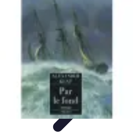
Aventures Ado
Activités Aventure
Organisation d'Aventures
Planification
Aventure
Activités d'Aventure
Aventure et Nature
Aventures Ado