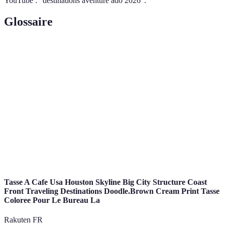
YouTube : "destinations aventure ado 2026".
Glossaire
Terme
Définition
Forme de tourisme axée sur la découverte et la
Écotourisme
préservation de l'environnement.
Saut à
Activité extrême consistant à sauter d'une hauteur
l'élastique
avec un élastique fixé aux chevilles.
Promenade active sur un sentier ou dans la nature,
Randonnée
souvent en montagne.
Tasse A Cafe Usa Houston Skyline Big City Structure Coast
Front Traveling Destinations Doodle.Brown Cream Print Tasse
Coloree Pour Le Bureau La
Rakuten FR