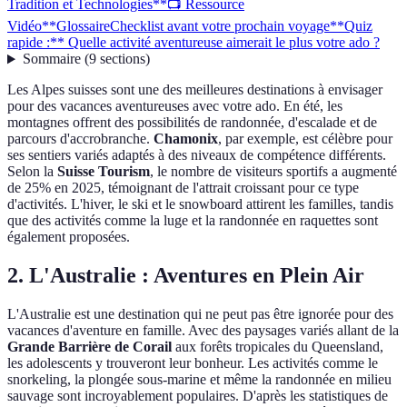
Tradition et Technologies
**📺 Ressource
Vidéo**
Glossaire
Checklist avant votre prochain voyage
**Quiz
rapide :** Quelle activité aventureuse aimerait le plus votre ado ?
Sommaire
(
9
sections
)
Les Alpes suisses sont une des meilleures destinations à envisager
pour des vacances aventureuses avec votre ado. En été, les
montagnes offrent des possibilités de randonnée, d'escalade et de
parcours d'accrobranche.
Chamonix
, par exemple, est célèbre pour
ses sentiers variés adaptés à des niveaux de compétence différents.
Selon la
Suisse Tourism
, le nombre de visiteurs sportifs a augmenté
de 25% en 2025, témoignant de l'attrait croissant pour ce type
d'activités. L'hiver, le ski et le snowboard attirent les familles, tandis
que des activités comme la luge et la randonnée en raquettes sont
également proposées.
2. L'Australie : Aventures en Plein Air
L'Australie est une destination qui ne peut pas être ignorée pour des
vacances d'aventure en famille. Avec des paysages variés allant de la
Grande Barrière de Corail
aux forêts tropicales du Queensland,
les adolescents y trouveront leur bonheur. Les activités comme le
snorkeling, la plongée sous-marine et même la randonnée en milieu
sauvage sont incroyablement populaires. D'après les statistiques de