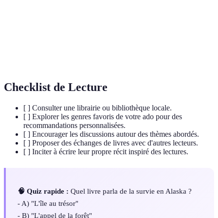
Personnage principal qui manque des qualités
Anti-héros
héroïques traditionnelles.
Roman
Livre narratif utilisant des illustrations dans un
graphique
format de bande dessinée.
Checklist de Lecture
[ ] Consulter une librairie ou bibliothèque locale.
[ ] Explorer les genres favoris de votre ado pour des
recommandations personnalisées.
[ ] Encourager les discussions autour des thèmes abordés.
[ ] Proposer des échanges de livres avec d'autres lecteurs.
[ ] Inciter à écrire leur propre récit inspiré des lectures.
🧠 Quiz rapide :
Quel livre parla de la survie en Alaska ?
- A) "L'île au trésor"
- B) "L'appel de la forêt"