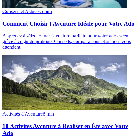
Conseils et Astuces
5
min
Comment Choisir l'Aventure Idéale pour Votre Ado
Apprenez à sélectionner l'aventure parfaite pour votre adolescent
grâce à ce guide pratique. Conseils, comparaisons et astuces vous
attendent.
Activités d'Aventure
6
min
10 Activités Aventure à Réaliser en Été avec Votre
Ado