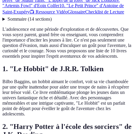
pères" de Shaun Tan
8. "L'appel de la forêt" de Jack London
9.
"Artemis Fowl" d'Eoin Colfer
10. "Le Petit Prince" d'Antoine de
Saint-Exupéry
📺 Ressource Vidéo
Glossaire
Checklist de Lecture
Sommaire
(
14
sections
)
L'adolescence est une période d'exploration et de découvertes. Que
vous soyez parent, grand frère ou enseignant, vous comprendrez
l'importance d'inciter les jeunes à lire. Ce n'est pas seulement une
question d'évasion, mais aussi d'inculquer un goût pour l'aventure, la
curiosité et le courage. Nous vous proposons une liste de 10 livres
essentiels pour inspirer l'esprit aventureux de vos adolescents.
1. "Le Hobbit" de J.R.R. Tolkien
Bilbo Baggins, un hobbit aimant le confort, voit sa vie chamboulée
par une quête inattendue pour aider une troupe de nains à récupérer
leur trésor volé. Ce livre emblématique plonge les jeunes dans un
univers fantastique riche et détaillé. Avec des personnages
mémorables et une intrigue captivante, "Le Hobbit" est un parfait
point de départ pour éveiller le goût de l'aventure chez les
adolescents.
2. "Harry Potter à l'école des sorciers" de