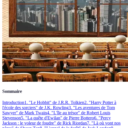
Sommaire
Introduction
1. "Le Hobbit" de J.R.R. Tolkien
2. "Harry Potter à
l'école des sorciers" de J.K. Rowling
3. "Les aventures de Tom
Sawyer" de Mark Twain
4. "L'île au trésor" de Robert Louis
Stevenson
5. "La quête d'Ewilan" de Pierre Bottero
6. "Percy
Jackson : le voleur de foudre" de Rick Riordan
7. "Là où vont nos