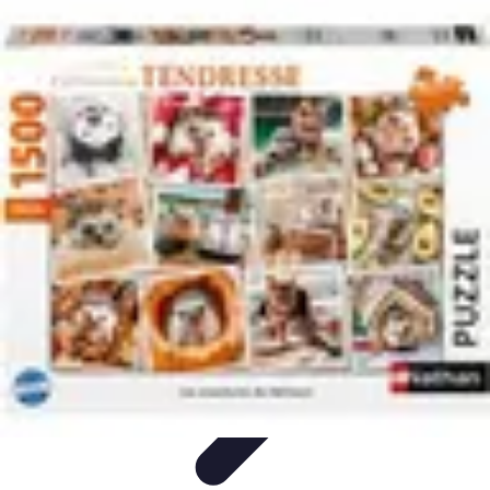
Aventures Ado
Activités Aventure
Organisation d'Aventures
Planification
Aventure
Activités d'Aventure
Aventure et Nature
Aventures Ado