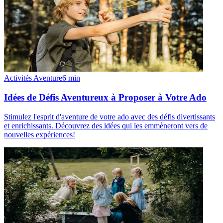
Activités Aventure
6
min
Idées de Défis Aventureux à Proposer à Votre Ado
Stimulez l'esprit d'aventure de votre ado avec des défis divertissants
et enrichissants. Découvrez des idées qui les emmèneront vers de
nouvelles expériences!