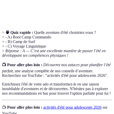
Camp
Séjour éducatif à l'étranger combinant des cours de
Linguistique
langue et des activités culturelles.
>
🧠 Quiz rapide :
Quelle aventure d'été choisiriez-vous ?
> - A) Boot Camp Commando
> - B) Camp de Surf
> - C) Voyage Linguistique
>
Réponse : A — C’est une excellente manière de passer l’été en
développant ses compétences physiques !
📺 Pour aller plus loin :
Découvrez nos astuces pour planifier l’été
parfait
, une analyse complète de nos conseils d’aventure.
Recherchez sur YouTube : "activités d'été pour adolescents 2026".
Enrichissez l'été de votre ado et transformez-le en une saison
inoubliable d'aventures et de découvertes. N'hésitez pas à explorer
nos recommandations en bas pour trouver l'option parfaite pour lui !
📺
Pour aller plus loin :
activités d'été pour adolescents 2026
sur
YouTube