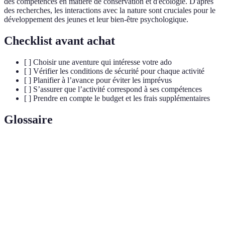
des compétences en matière de conservation et d'écologie. D'après
des recherches, les interactions avec la nature sont cruciales pour le
développement des jeunes et leur bien-être psychologique.
Checklist avant achat
[ ] Choisir une aventure qui intéresse votre ado
[ ] Vérifier les conditions de sécurité pour chaque activité
[ ] Planifier à l’avance pour éviter les imprévus
[ ] S’assurer que l’activité correspond à ses compétences
[ ] Prendre en compte le budget et les frais supplémentaires
Glossaire
Terme
Définition
Programme d'entraînement physique utilisant des
Boot Camp
techniques militaires, souvent en groupe.
Engagement à travailler bénévolement pour aider
Volontariat
une cause, favorisant la responsabilité sociale.