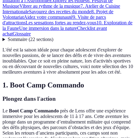
Initiation à l'Astronomie
Explorez les étoiles
6. Festival de
Musique
Vibrer au rythme de la musique
7. Atelier de Cuisine
Internationale
Savourez des recettes du monde
8. Projet de
Volontariat
Aidez votre communauté
9. Visite de parcs
d'attractions
Les sensations fortes au rendez-vous
10. Exploration de
la Faune
Une immersion dans la nature
Checklist avant
achat
Glossaire
Sommaire
(
22
sections
)
L'été est la saison idéale pour chaque adolescent d'explorer de
nouvelles passions, de se lancer des défis et de vivre des aventures
inoubliables. Que ce soit en pleine nature, lors d'activités sportives
ou en découvrant de nouvelles cultures, voici notre sélection des 10
meilleures aventures à vivre absolument pour les ados cet été.
1. Boot Camp Commando
Plongez dans l'action
Le
Boot Camp Commando
près de Lens offre une expérience
immersive pour les adolescents de 11 à 17 ans. Cette aventure les
plonge dans un programme d’entraînement militaire qui comprend
des défis physiques, des parcours d’obstacles et des jeux d'équipe.
Selon les retours d’anciens participants, ces camps sont non