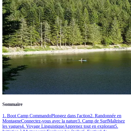
Sommaire
1. Boot Camp Commando
Plongez dans l'action
2. Randonnée en
Montagne
Connectez-vous avec la nature
3. Camp de Surf
Maîtrisez
les vagues
4. Voyage Linguistique
Apprenez tout en explorant
5.