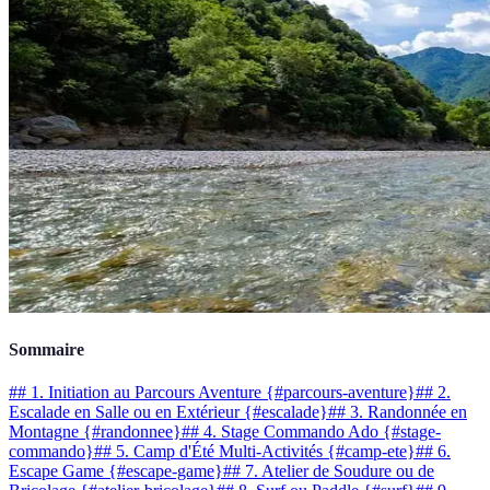
Sommaire
## 1. Initiation au Parcours Aventure {#parcours-aventure}
## 2.
Escalade en Salle ou en Extérieur {#escalade}
## 3. Randonnée en
Montagne {#randonnee}
## 4. Stage Commando Ado {#stage-
commando}
## 5. Camp d'Été Multi-Activités {#camp-ete}
## 6.
Escape Game {#escape-game}
## 7. Atelier de Soudure ou de