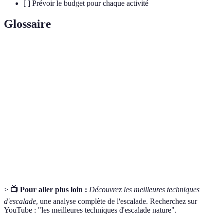
[ ] Prévoir le budget pour chaque activité
Glossaire
Terme
Définition
Activité
Toute action impliquant des éléments exploratoires et
d'aventure
des défis physiques.
Team-
Ensemble d'activités visant à renforcer la cohésion et
building
la confiance entre membres d'un groupe.
Handicap
Incapacité à s'adapter ou préserver l'environnement,
écologique
souvent causée par le manque de lien avec la nature.
>
📺 Pour aller plus loin :
Découvrez les meilleures techniques
d'escalade
, une analyse complète de l'escalade. Recherchez sur
YouTube : "les meilleures techniques d'escalade nature".