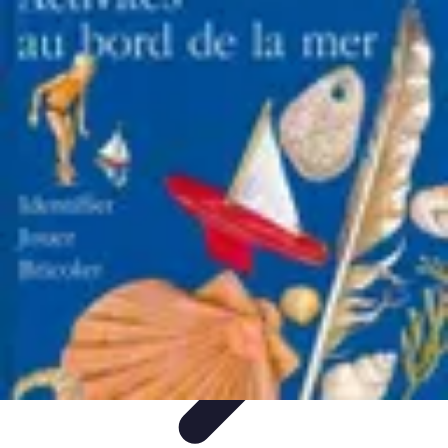
Aventures Ado
Activités Aventure
Organisation d'Aventures
Planification
Aventure
Activités d'Aventure
Aventure et Nature
Aventures Ado