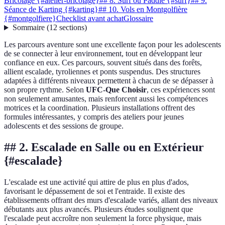
Bricolage {#atelier-bricolage}
## 8. Surf ou Paddle {#surf}
## 9.
Séance de Karting {#karting}
## 10. Vols en Montgolfière
{#montgolfiere}
Checklist avant achat
Glossaire
Sommaire
(
12
sections
)
Les parcours aventure sont une excellente façon pour les adolescents
de se connecter à leur environnement, tout en développant leur
confiance en eux. Ces parcours, souvent situés dans des forêts,
allient escalade, tyroliennes et ponts suspendus. Des structures
adaptées à différents niveaux permettent à chacun de se dépasser à
son propre rythme. Selon
UFC-Que Choisir
, ces expériences sont
non seulement amusantes, mais renforcent aussi les compétences
motrices et la coordination. Plusieurs installations offrent des
formules intéressantes, y compris des ateliers pour jeunes
adolescents et des sessions de groupe.
## 2. Escalade en Salle ou en Extérieur
{#escalade}
L'escalade est une activité qui attire de plus en plus d'ados,
favorisant le dépassement de soi et l'entraide. Il existe des
établissements offrant des murs d'escalade variés, allant des niveaux
débutants aux plus avancés. Plusieurs études soulignent que
l'escalade peut accroître non seulement la force physique, mais